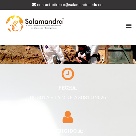
contactodirecto@salamandra.edu.co
FECHA:
BOGOTÁ - 1 Y 2 DE AGOSTO 2025
DIRIGIDO A: