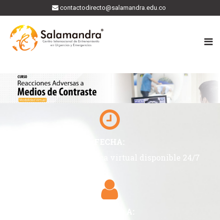
contactodirecto@salamandra.edu.co
FECHA:
Plataforma académica virtual disponible 24/7
DIRIGIDO A: