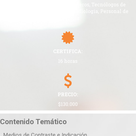
Radiólogos, Médicos, Enfermeros, Tecnólogos de
imágenes diagnósticas y/o radiología, Personal de
radiología.
CERTIFICA:
16 horas
PRECIO:
$130.000
Contenido Temático
.
Medios de Contraste e Indicación