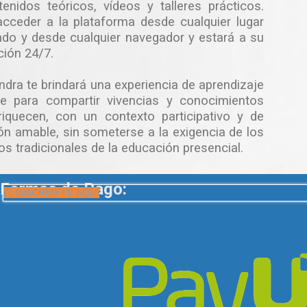
enidos teóricos, vídeos y talleres prácticos.
cceder a la plataforma desde cualquier lugar
do y desde cualquier navegador y estará a su
ción 24/7.
dra te brindará una experiencia de aprendizaje
te para compartir vivencias y conocimientos
iquecen, con un contexto participativo y de
ón amable, sin someterse a la exigencia de los
tos tradicionales de la educación presencial.
Formas de Pago:
INSCRÍBETE AQUÍ